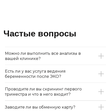
Можно ли выполнить все анализы в
вашей клинике?
Навигация по сайту
Есть ли у вас услуга ведения
Главная
Специалисты
беременности после ЭКО?
Услуги
О клинике
Цены
Блог
Проводите ли вы скрининг первого
Календарь
Новости
триместра и что в него входит?
беременности
Контакты клиники
Заводите ли вы обменную карту?