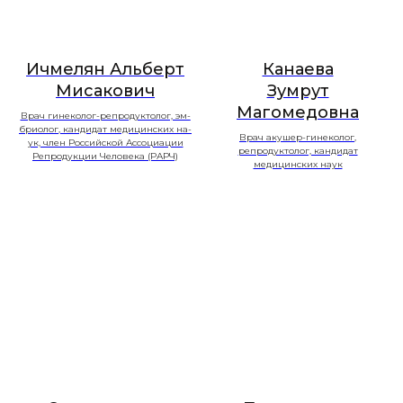
Ичмелян Альберт
Канаева
Мисакович
Зумрут
Магомедовна
Врач ги­неко­лог-реп­ро­дук­то­лог, эм­
бриолог, кан­ди­дат ме­дицин­ских на­
Врач акушер-гинеколог,
ук, чле­н Рос­сий­ской Ас­со­ци­ации
репродуктолог, кандидат
Реп­ро­дук­ции Че­лове­ка (РАРЧ)
медицинских наук
Запишитесь
на консультацию
Воплотите мечту о здоровой
семье с клиникой «Первое слово»
Ваше имя