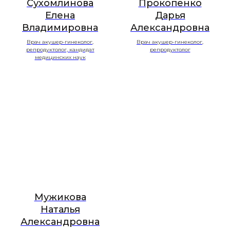
Сухомлинова
Прокопенко
Елена
Дарья
Владимировна
Александровна
+7
Врач акушер-гинеколог,
Врач акушер-гинеколог,
репродуктолог, кандидат
репродуктолог
медицинских наук
Я ознакомлена(а) и принимаю
политику
конфиденциальности
в отношении
персональных данных
Записаться
Материалы по теме
Мужикова
Наталья
Александровна