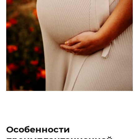
экстракорпорального
оплодотворения. Его проводят до
помещения эмбрионов в матку.
Основная задача этого
высокоточного исследования
заключается в выявлении
различных наследственных
патологий и отклонений.
Точность и надежность метода NGS
обеспечивают высокий уровень
доверия со стороны специалистов.
Особенности