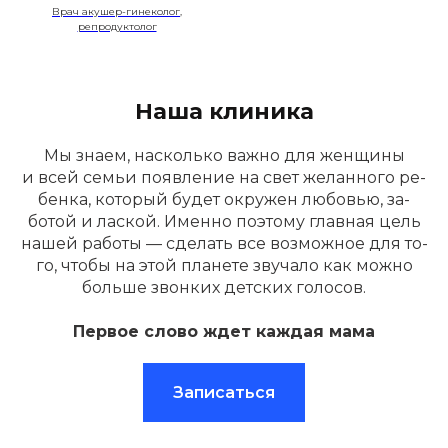
Врач акушер-гинеколог,
репродуктолог
Наша клиника
Мы зна­ем, нас­коль­ко важ­но для жен­щи­ны
и всей семьи по­яв­ле­ние на свет же­лан­но­го ре­
бен­ка, ко­торый бу­дет ок­ру­жен лю­бовью, за­
ботой и лас­кой. Имен­но по­это­му глав­ная цель
на­шей ра­боты — сде­лать все воз­можное для то­
го, что­бы на этой пла­нете зву­чало как мож­но
боль­ше звон­ких дет­ских го­лосов.
Первое слово ждет каждая мама
Записаться