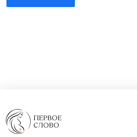
сб: 09:30-14:00
Заказать звонок
Юридическая информация
Сделано в Octon
Медицинская Лицензия № ЛО-23-01-012256 от
25.04.2018, № ЛО-23-01-015330 от 20.12.2021