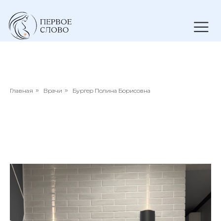
Главная
»
Врачи
»
Бургер Полина Борисовна