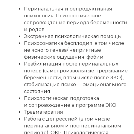
Перинатальная и репродуктивная
психология. Психологическое
сопровождение периода беременности
и родов
Запишитесь
Экстренная психологическая помощь
на консультацию
Психосоматика бесплодия, в том числе
не ясного генеза/ неприятные
Воплотите мечту о здоровой
физические ощущения, фобии
семье с клиникой «Первое слово»
Реабилитация после перинатальных
потерь (самопроизвольные прерывание
беременности, в том числе после ЭКО),
стабилизация психо — эмоционального
Ваше имя
состояния
Психологическая подготовка
и сопровождение в программе ЭКО
+7
Травматерапия
Работа с депрессией (в том числе
Я ознакомлена(а) и принимаю
политику
перинатальном и постперинатальном
конфиденциальности
в отношении
периоде), ОКР. Психологическая